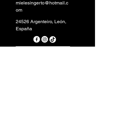
mielesingerto@hotmail.c
om
24526 Argenteiro, León,
España
Cancelar pedido
Pulse ''Cancelar pedido'' para
enviar su solicitud de
cancelación
Política de Privacidad
Declaración de
Accesibilidad
Política de Envío